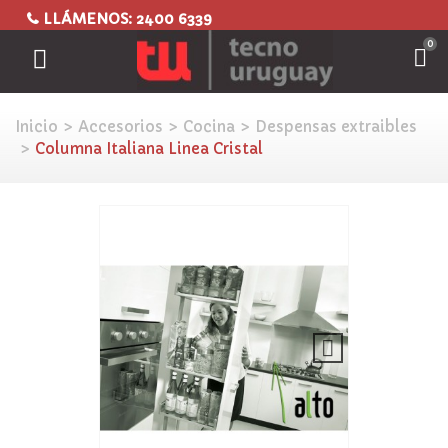
LLÁMENOS:
2400 6339
0
Inicio
>
Accesorios
>
Cocina
>
Despensas extraibles
>
Columna Italiana Linea Cristal